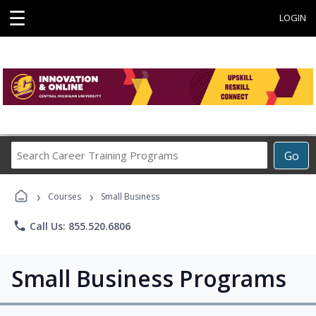
☰
LOGIN
Search
Go
Career
Training
›
›
Programs
Courses
Small Business
phone
Call Us: 855.520.6806
Small Business Programs