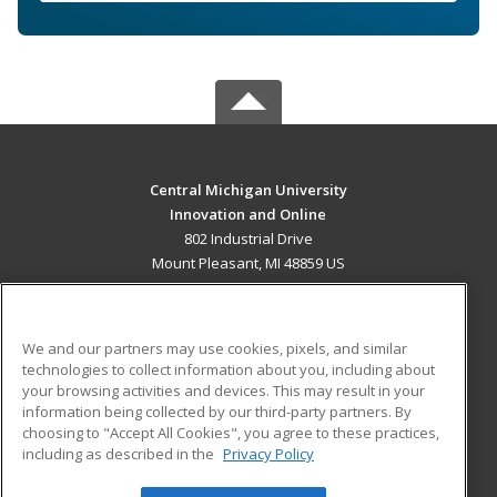
Central Michigan University
Innovation and Online
802 Industrial Drive
Mount Pleasant, MI 48859 US
MAIN CONTENT
Career Training
We and our partners may use cookies, pixels, and similar
technologies to collect information about you, including about
ADDITIONAL RESOURCES
your browsing activities and devices. This may result in your
information being collected by our third-party partners. By
Military
Student Blog
choosing to "Accept All Cookies", you agree to these practices,
Financial Assistance
including as described in the
Privacy Policy
Help