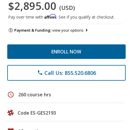
$2,895.00
(USD)
Affirm
Pay over time with
. See if you qualify at checkout.
Payment & Funding:
view your options
ENROLL NOW
Call Us: 855.520.6806
phone
schedule
260 course hrs
Code ES-GES2193