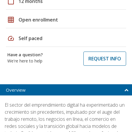
calendar_today
12 months
grid_on
Open enrollment
speed
Self paced
Have a question?
REQUEST INFO
We're here to help
Overview
El sector del emprendimiento digital ha experimentado un
crecimiento sin precedentes, impulsado por el auge del
trabajo remoto, los negocios en línea, el comercio en
redes sociales y la transición global hacia modelos de