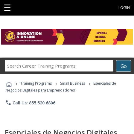
☰
LOGIN
Search
Go
Career
Training
›
›
›
Programs
Training Programs
Small Business
Esenciales de
Negocios Digitales para Emprendedores
phone
Call Us: 855.520.6806
Esenciales de Negocios Digitales