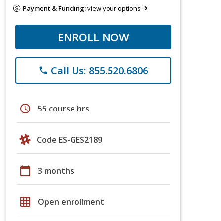
Payment & Funding:
view your options
ENROLL NOW
Call Us: 855.520.6806
phone
schedule
55 course hrs
Code ES-GES2189
calendar_today
3 months
grid_on
Open enrollment