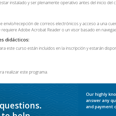
star instalado y ser plenamente operativo antes del inicio del c
e envío/recepción de correos electrónicos y acceso a una cue
 requiere Adobe Acrobat Reader o un visor basado en navegador
s didácticos:
a este curso están incluidos en la inscripción y estarán disponi
ra realizar este programa.
Our highly kno
answer any qu
 questions.
and payment o
to help.