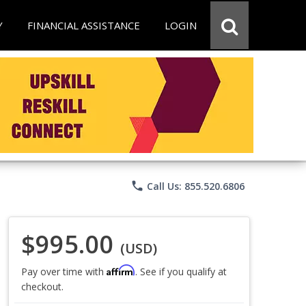
Y
FINANCIAL ASSISTANCE
LOGIN
phone
Call Us: 855.520.6806
$995.00
(USD)
Affirm
Pay over time with
. See if you qualify at
checkout.