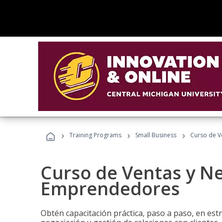
›
›
›
Training Programs
Small Business
Curso de V
Curso de Ventas y N
Emprendedores
Obtén capacitación práctica, paso a paso, en estr