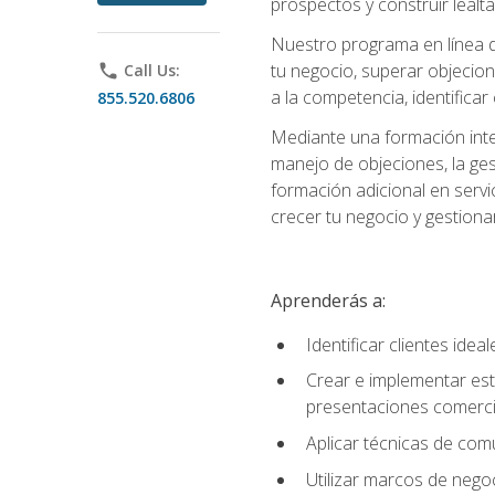
prospectos y construir lealta
Nuestro programa en línea d
tu negocio, superar objecion
phone
Call Us:
a la competencia, identificar
855.520.6806
Mediante una formación integ
manejo de objeciones, la ges
formación adicional en servic
crecer tu negocio y gestiona
Aprenderás a:
Identificar clientes ide
Crear e implementar est
presentaciones comerci
Aplicar técnicas de com
Utilizar marcos de negoc