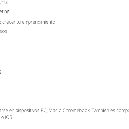
enta
eting
z crecer tu emprendimiento
usos
s
zarse en dispositivos PC, Mac o Chromebook. También es compa
 o iOS.