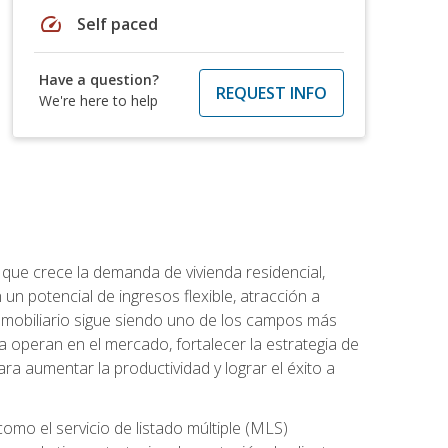
speed
Self paced
Have a question?
REQUEST INFO
We're here to help
 que crece la demanda de vivienda residencial,
un potencial de ingresos flexible, atracción a
inmobiliario sigue siendo uno de los campos más
a operan en el mercado, fortalecer la estrategia de
ra aumentar la productividad y lograr el éxito a
como el servicio de listado múltiple (MLS)