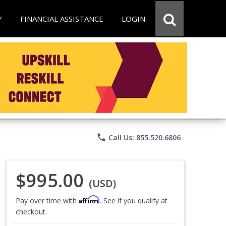
Y
FINANCIAL ASSISTANCE
LOGIN
phone
Call Us: 855.520.6806
$995.00
(USD)
Affirm
Pay over time with
. See if you qualify at
checkout.