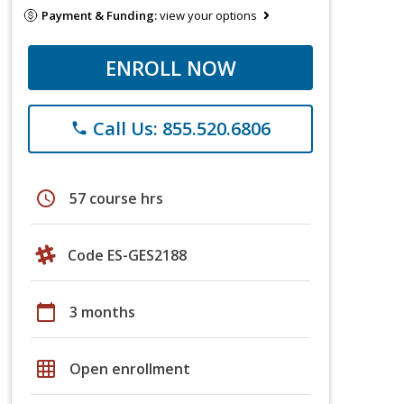
Payment & Funding:
view your options
ENROLL NOW
Call Us: 855.520.6806
phone
schedule
57 course hrs
Code ES-GES2188
calendar_today
3 months
grid_on
Open enrollment