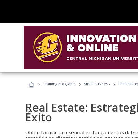
›
›
›
Training Programs
Small Business
Real Estate
Real Estate: Estrateg
Éxito
Obtén formación esencial en fundamentos del sec