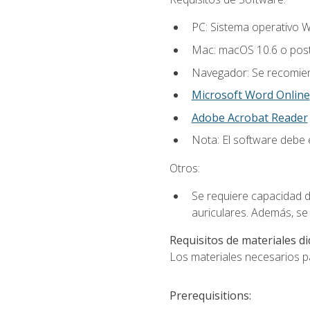
PC: Sistema operativo W
Mac: macOS 10.6 o post
Navegador: Se recomiend
Microsoft Word Online
Adobe Acrobat Reader
Nota: El software debe e
Otros:
Se requiere capacidad d
auriculares. Además, se
Requisitos de materiales di
Los materiales necesarios par
Prerequisitions: