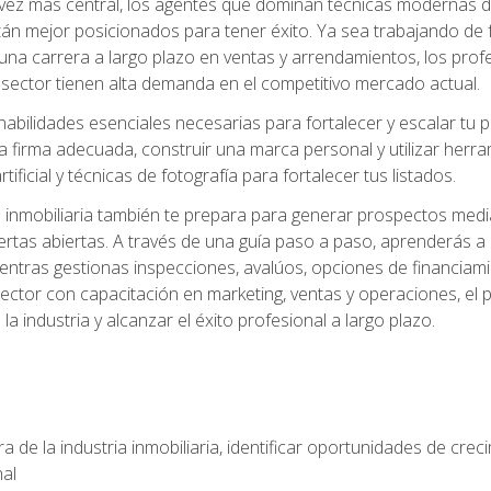
z más central, los agentes que dominan técnicas modernas de m
án mejor posicionados para tener éxito. Ya sea trabajando de 
una carrera a largo plazo en ventas y arrendamientos, los prof
 sector tienen alta demanda en el competitivo mercado actual.
abilidades esenciales necesarias para fortalecer y escalar tu pr
la firma adecuada, construir una marca personal y utilizar her
rtificial y técnicas de fotografía para fortalecer tus listados.
inmobiliaria también te prepara para generar prospectos medi
ertas abiertas. A través de una guía paso a paso, aprenderás 
entras gestionas inspecciones, avalúos, opciones de financiami
ctor con capacitación en marketing, ventas y operaciones, el 
a industria y alcanzar el éxito profesional a largo plazo.
 de la industria inmobiliaria, identificar oportunidades de crec
nal