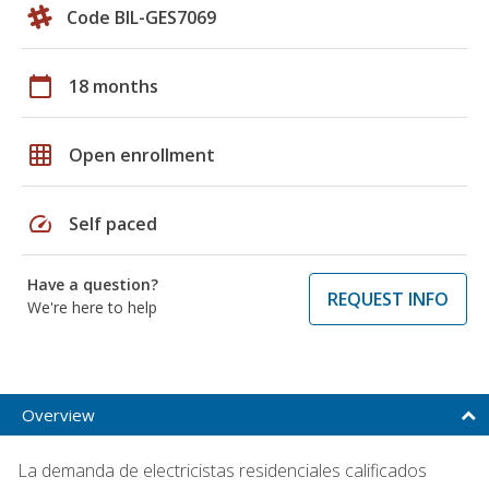
Code BIL-GES7069
calendar_today
18 months
grid_on
Open enrollment
speed
Self paced
Have a question?
REQUEST INFO
We're here to help
Overview
La demanda de electricistas residenciales calificados