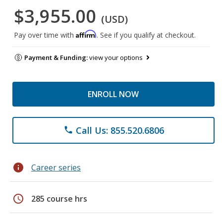
$3,955.00
(USD)
Affirm
Pay over time with
. See if you qualify at checkout.
Payment & Funding:
view your options
ENROLL NOW
Call Us: 855.520.6806
phone
info
Career series
schedule
285 course hrs