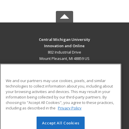
Central Michigan University
Innovation and Online
802 Industrial Drive
Mount Pleasant, MI 48859 US
MAIN CONTENT
Career Training
We and our partners may use cookies, pixels, and similar
technologies to collect information about you, including about
ADDITIONAL RESOURCES
your browsing activities and devices. This may result in your
information being collected by our third-party partners. By
Military
Student Blog
choosing to "Accept All Cookies", you agree to these practices,
Financial Assistance
including as described in the
Privacy Policy
Help
Accept All Cookies
© 2026 ed2go, a division of Cengage Learning. All rights