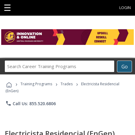
☰
LOGIN
Search
Go
Career
Training
›
›
›
Programs
Training Programs
Trades
Electricista Residencial
(EnGen)
phone
Call Us: 855.520.6806
Electricista Residencial (EnGen)