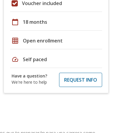
Voucher included
calendar_today
18 months
grid_on
Open enrollment
speed
Self paced
Have a question?
REQUEST INFO
We're here to help
ptos que te prepararán para una carrera como