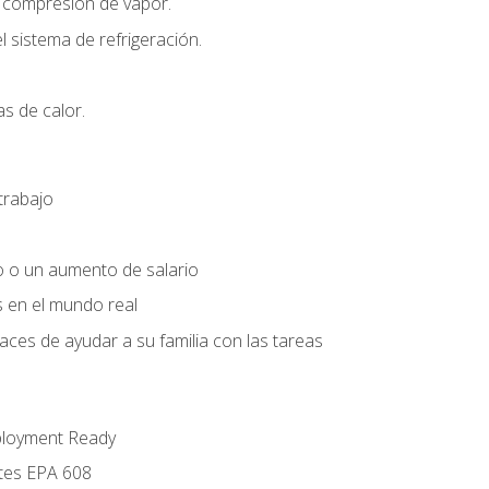
r compresión de vapor.
l sistema de refrigeración.
s de calor.
trabajo
o o un aumento de salario
s en el mundo real
es de ayudar a su familia con las tareas
ployment Ready
ntes EPA 608