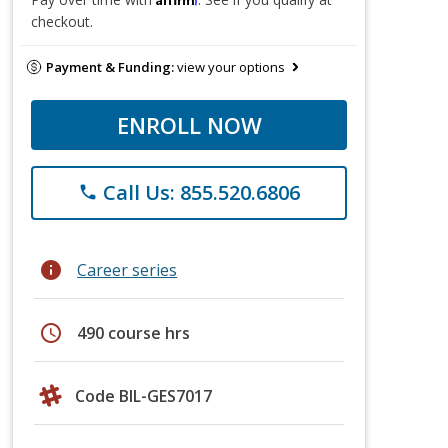
checkout.
Payment & Funding:
view your options
ENROLL NOW
Call Us: 855.520.6806
phone
info
Career series
schedule
490 course hrs
Code BIL-GES7017