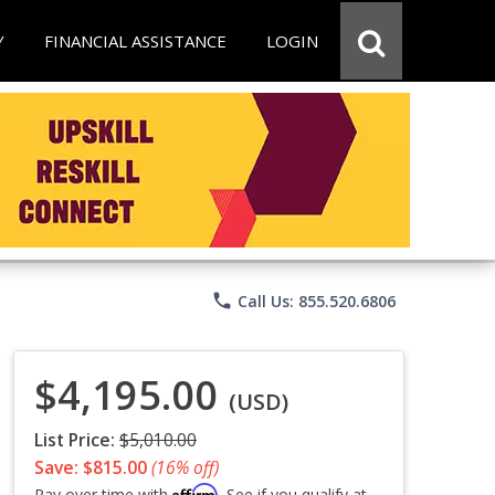
Y
FINANCIAL ASSISTANCE
LOGIN
phone
Call Us: 855.520.6806
$4,195.00
(USD)
List Price:
$5,010.00
Save: $815.00
(16% off)
Affirm
Pay over time with
. See if you qualify at