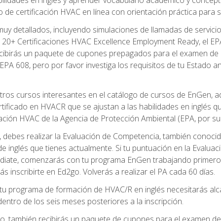
de certificación HVAC en línea con orientación práctica para se
uy detallados, incluyendo simulaciones de llamadas de servicio
 20+ Certificaciones HVAC Excellence Employment Ready, el EPA 
recibirás un paquete de cupones prepagados para el examen de
EPA 608, pero por favor investiga los requisitos de tu Estado a
ros cursos interesantes en el catálogo de cursos de EnGen, 
ificado en HVACR que se ajustan a las habilidades en inglés q
cación HVAC de la Agencia de Protección Ambiental (EPA, por sus 
debes realizar la Evaluación de Competencia, también conocida
 de inglés que tienes actualmente. Si tu puntuación en la Evalu
diate, comenzarás con tu programa EnGen trabajando primero e
ás inscribirte en Ed2go. Volverás a realizar el PA cada 60 días.
 programa de formación de HVAC/R en inglés necesitarás alcan
ntro de los seis meses posteriores a la inscripción.
d2go, también recibirás un paquete de cupones para el examen d