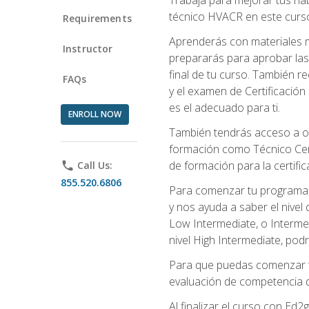
técnico HVACR en este curso 
Requirements
Aprenderás con materiales m
Instructor
prepararás para aprobar las
final de tu curso. También 
FAQs
y el examen de Certificación 
es el adecuado para ti.
ENROLL NOW
También tendrás acceso a ot
formación como Técnico Cert
de formación para la certifi
phone
Call Us:
855.520.6806
Para comenzar tu programa, 
y nos ayuda a saber el nivel
Low Intermediate, o Interme
nivel High Intermediate, podr
Para que puedas comenzar tu
evaluación de competencia de
Al finalizar el curso con E