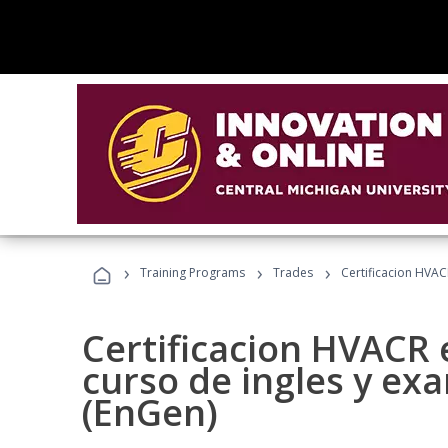
›
›
›
Training Programs
Trades
Certificacion HVAC
Certificacion HVACR 
curso de ingles y ex
(EnGen)