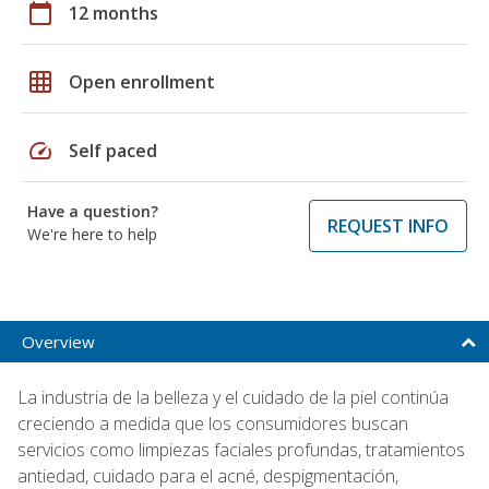
calendar_today
12 months
grid_on
Open enrollment
speed
Self paced
Have a question?
REQUEST INFO
We're here to help
Overview
La industria de la belleza y el cuidado de la piel continúa
creciendo a medida que los consumidores buscan
servicios como limpiezas faciales profundas, tratamientos
antiedad, cuidado para el acné, despigmentación,