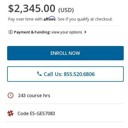
$2,345.00
(USD)
Affirm
Pay over time with
. See if you qualify at checkout.
Payment & Funding:
view your options
ENROLL NOW
Call Us: 855.520.6806
phone
schedule
243 course hrs
Code ES-GES7083