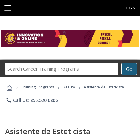
☰
LOGIN
Search
Go
Career
Training
›
›
›
Programs
Training Programs
Beauty
Asistente de Esteticista
phone
Call Us: 855.520.6806
Asistente de Esteticista