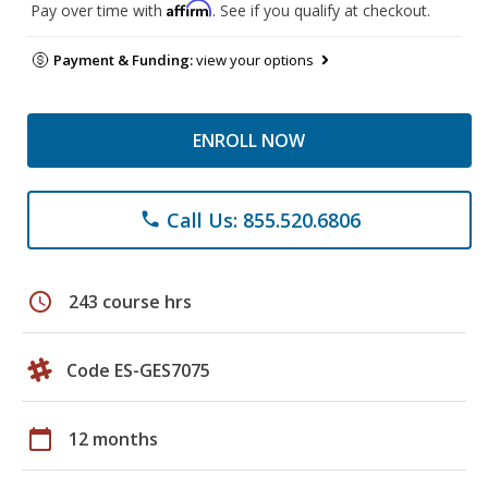
Affirm
Pay over time with
. See if you qualify at checkout.
Payment & Funding:
view your options
ENROLL NOW
Call Us: 855.520.6806
phone
schedule
243 course hrs
Code ES-GES7075
calendar_today
12 months