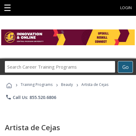
☰
LOGIN
Search
Go
Career
Training
›
›
›
Programs
Training Programs
Beauty
Artista de Cejas
phone
Call Us: 855.520.6806
Artista de Cejas